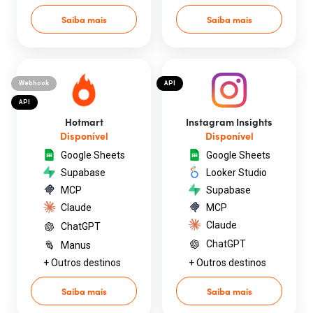
Saiba mais
Saiba mais
Webhook
API
API
Hotmart
Instagram Insights
Disponível
Disponível
Google Sheets
Google Sheets
Supabase
Looker Studio
MCP
Supabase
Claude
MCP
Claude
ChatGPT
ChatGPT
Manus
+ Outros destinos
+ Outros destinos
Saiba mais
Saiba mais