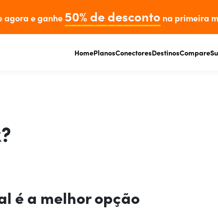
50% de desconto
e agora e ganhe
na primeira m
Home
Planos
Conectores
Destinos
Compare
Su
x?
al é a melhor opção