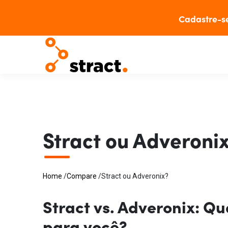
Cadastre-s
Stract ou Adveroni
Home
/
Compare
/
Stract ou Adveronix?
Stract vs. Adveronix: Qu
para você?