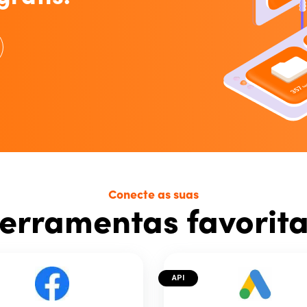
Conecte as suas
erramentas favorit
API