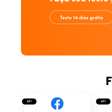
Teste 14 dias grátis
F
API
API