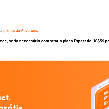
os
planos da Adveronix
.
ece, seria necessário contratar o plano Expert de US$59 
ct.
grátis.