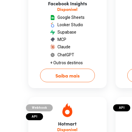
Facebook Insights
Disponível
Google Sheets
Looker Studio
Supabase
MCP
Claude
ChatGPT
+ Outros destinos
Saiba mais
Webhook
API
API
Hotmart
Disponível