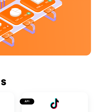
as
API