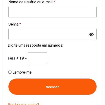
Obrigatório
Nome de usuário ou e-mail
*
Obrigatório
Senha
*
Digite uma resposta em números:
seis + 19 =
Lembre-me
Acessar
Perdeu sua senha?