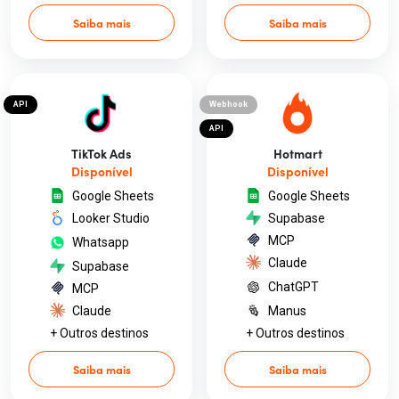
Saiba mais
Saiba mais
API
Webhook
API
TikTok Ads
Hotmart
Disponível
Disponível
Google Sheets
Google Sheets
Looker Studio
Supabase
MCP
Whatsapp
Claude
Supabase
ChatGPT
MCP
Claude
Manus
+ Outros destinos
+ Outros destinos
Saiba mais
Saiba mais