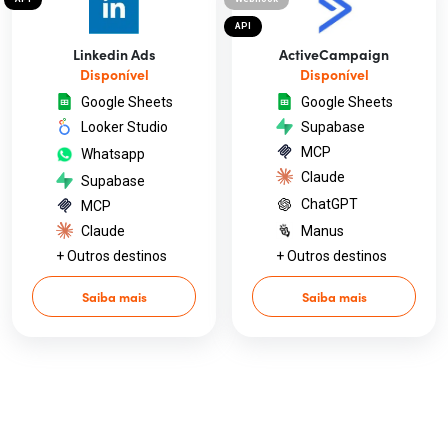
API
Linkedin Ads
ActiveCampaign
Disponível
Disponível
Google Sheets
Google Sheets
Looker Studio
Supabase
MCP
Whatsapp
Claude
Supabase
ChatGPT
MCP
Claude
Manus
+ Outros destinos
+ Outros destinos
Saiba mais
Saiba mais