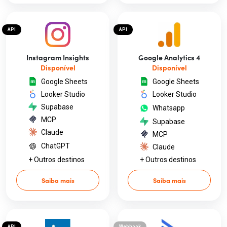
API
API
Instagram Insights
Google Analytics 4
Disponível
Disponível
Google Sheets
Google Sheets
Looker Studio
Looker Studio
Supabase
Whatsapp
MCP
Supabase
Claude
MCP
ChatGPT
Claude
+ Outros destinos
+ Outros destinos
Saiba mais
Saiba mais
API
Webhook