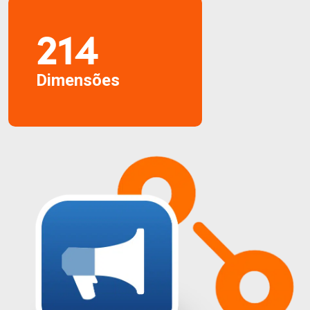
214
Dimensões