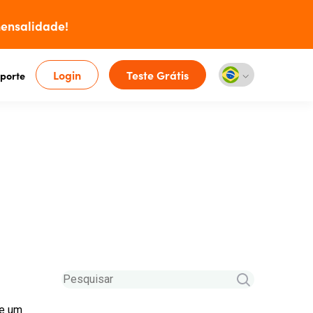
ensalidade!
Login
Teste Grátis
porte
de um