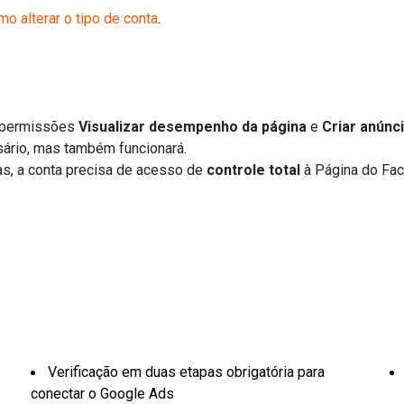
mo alterar o tipo de conta
.
s permissões
Visualizar
desempenho
da
página
e
Criar
anúnc
sário, mas também funcionará.
as, a conta precisa de acesso de
controle
total
à Página do Fa
Verificação em duas etapas obrigatória para
conectar o Google Ads