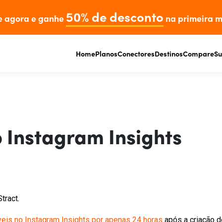
50% de desconto
e agora e ganhe
na primeira m
Home
Planos
Conectores
Destinos
Compare
Su
 Instagram Insights
tract.
veis no Instagram Insights por apenas 24 horas
após a criação 