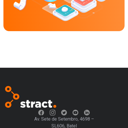
Av. Sete de Setembro, 4698 –
SL606, Batel