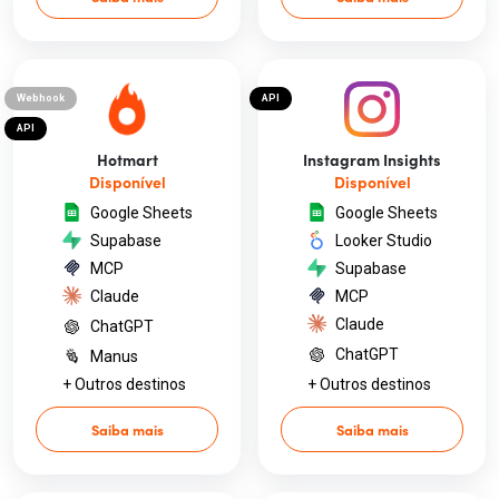
Webhook
API
API
Hotmart
Instagram Insights
Disponível
Disponível
Google Sheets
Google Sheets
Supabase
Looker Studio
MCP
Supabase
Claude
MCP
Claude
ChatGPT
ChatGPT
Manus
+ Outros destinos
+ Outros destinos
Saiba mais
Saiba mais