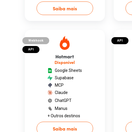
Saiba mais
Webhook
API
API
Hotmart
Disponível
Google Sheets
Supabase
MCP
Claude
ChatGPT
Manus
+ Outros destinos
Saiba mais