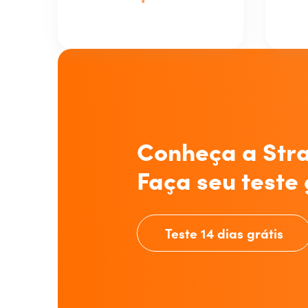
Conheça a Stra
Faça seu teste 
Teste 14 dias grátis