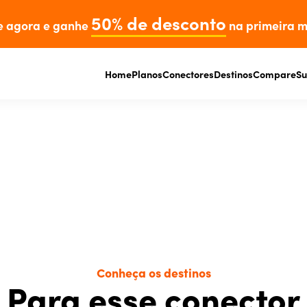
50% de desconto
e agora e ganhe
na primeira m
Home
Planos
Conectores
Destinos
Compare
Su
Conheça os destinos
Para esse conector