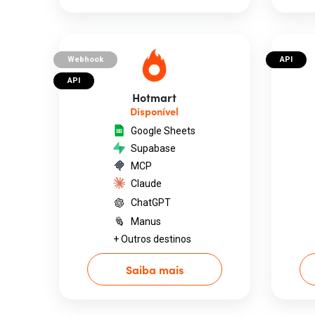
Webhook
API
API
Hotmart
Disponível
Google Sheets
Supabase
MCP
Claude
ChatGPT
Manus
+ Outros destinos
Saiba mais