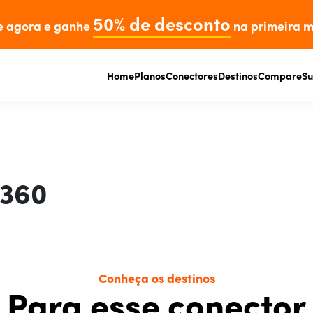
50% de desconto
e agora e ganhe
na primeira m
Home
Planos
Conectores
Destinos
Compare
Su
 360
Conheça os destinos
Para esse conector