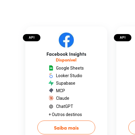
API
API
Facebook Insights
Disponível
Google Sheets
Looker Studio
Supabase
MCP
Claude
ChatGPT
+ Outros destinos
Saiba mais