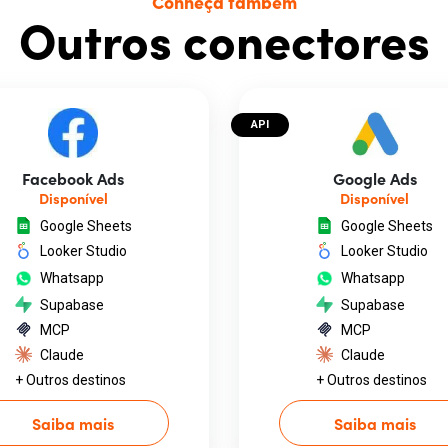
Conheça também
Outros conectores
API
Facebook Ads
Google Ads
Disponível
Disponível
Google Sheets
Google Sheets
Looker Studio
Looker Studio
Whatsapp
Whatsapp
Supabase
Supabase
MCP
MCP
Claude
Claude
+ Outros destinos
+ Outros destinos
Saiba mais
Saiba mais