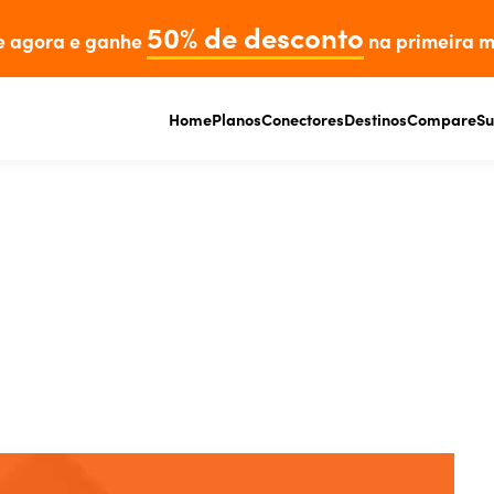
50% de desconto
e agora e ganhe
na primeira m
Home
Planos
Conectores
Destinos
Compare
Su