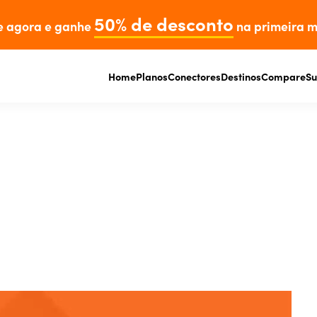
50% de desconto
e agora e ganhe
na primeira m
Home
Planos
Conectores
Destinos
Compare
Su