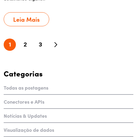
Leia Mais
Paginação
1
2
3
de
posts
Categorias
Todas as postagens
Conectores e APIs
Notícias & Updates
Visualização de dados