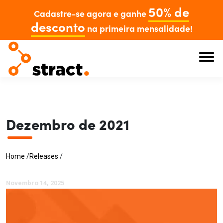
50% de
Cadastre-se agora e ganhe
desconto
na primeira mensalidade!
Dezembro de 2021
Home
/
Releases
/
Novembro 14, 2025