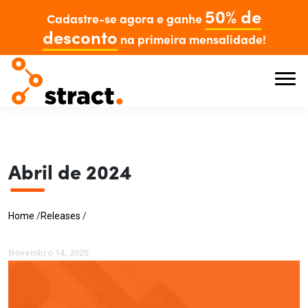
50% de
Cadastre-se agora e ganhe
desconto
na primeira mensalidade!
Abril de 2024
Home
/
Releases
/
Novembro 14, 2025