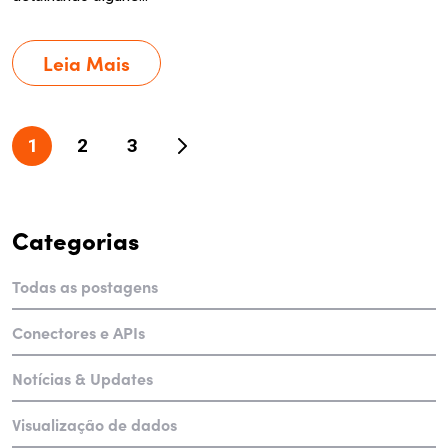
Leia Mais
Paginação
1
2
3
de
posts
Categorias
Todas as postagens
Conectores e APIs
Notícias & Updates
Visualização de dados