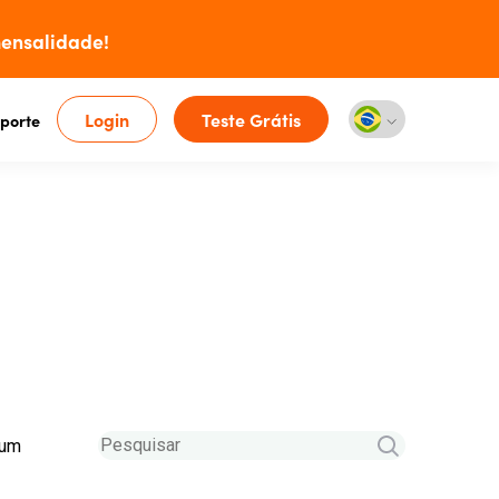
ensalidade!
Login
Teste Grátis
porte
 um