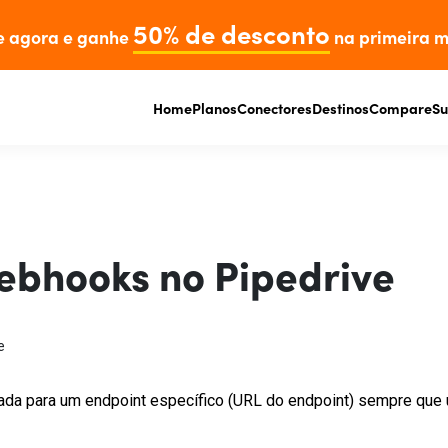
50% de desconto
e agora e ganhe
na primeira m
Home
Planos
Conectores
Destinos
Compare
Su
ebhooks no Pipedrive
e
ada para um endpoint específico (URL do endpoint) sempre que