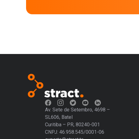
Av. Sete de Setembro, 4698 –
SL606, Batel
Curitiba – PR, 80240-001
CNPJ: 46.958.545/0001-06