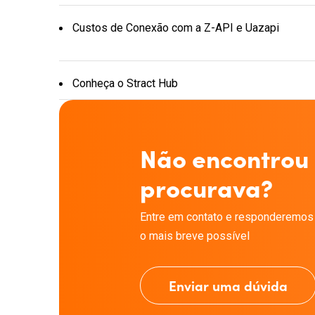
Custos de Conexão com a Z-API e Uazapi
Conheça o Stract Hub
Não encontrou
procurava?
Entre em contato e responderemos
o mais breve possível
Enviar uma dúvida