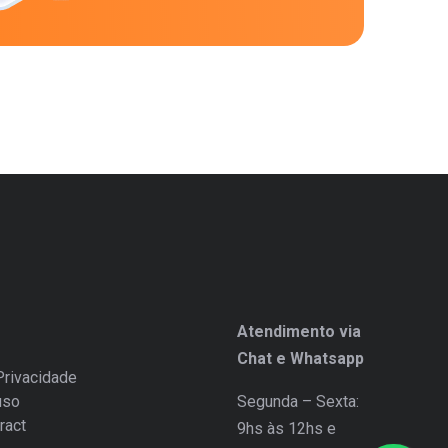
Atendimento via
Chat e Whatsapp
Privacidade
uso
Segunda – Sexta:
ract
9hs às 12hs e