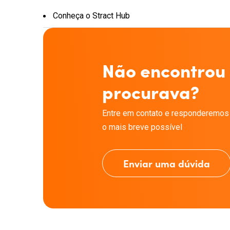
Conheça o Stract Hub
Não encontrou
procurava?
Entre em contato e responderemos
o mais breve possível
Enviar uma dúvida