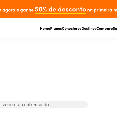
50% de desconto
e agora e ganhe
na primeira m
Home
Planos
Conectores
Destinos
Compare
Su