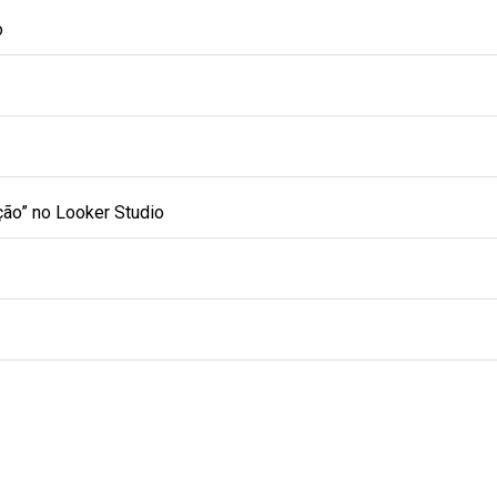
o
ção” no Looker Studio
Paginação
de
posts