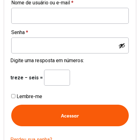
Obrigatório
Nome de usuário ou e-mail
*
Obrigatório
Senha
*
Digite uma resposta em números:
treze − seis =
Lembre-me
Acessar
Perdeu sua senha?